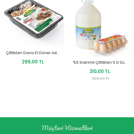
Çiftlikten Dana Et Döner Isıt-ye 250 Gr
299,00 TL
%5 İndirimli Çiftlikten 5 Lt Süt+10 Ad Gezen Tavuk Yumurtası
310,00 TL
328,00 TL
Müşteri Hizmetleri