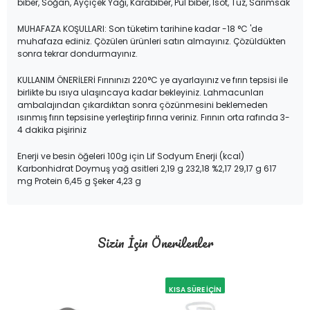
biber, Soğan, Ayçiçek Yağı, Karabiber, Pul biber, İsot, Tuz, Sarımsak
MUHAFAZA KOŞULLARI: Son tüketim tarihine kadar -18 °C 'de
muhafaza ediniz. Çözülen ürünleri satın almayınız. Çözüldükten
sonra tekrar dondurmayınız.
KULLANIM ÖNERİLERİ Fırınınızı 220°C ye ayarlayınız ve fırın tepsisi ile
birlikte bu ısıya ulaşıncaya kadar bekleyiniz. Lahmacunları
ambalajından çıkardıktan sonra çözünmesini beklemeden
ısınmış fırın tepsisine yerleştirip fırına veriniz. Fırının orta rafında 3-
4 dakika pişiriniz
Enerji ve besin öğeleri 100g için Lif Sodyum Enerji (kcal)
Karbonhidrat Doymuş yağ asitleri 2,19 g 232,18 %2,17 29,17 g 617
mg Protein 6,45 g Şeker 4,23 g
Sizin İçin Önerilenler
KISA SÜRE İÇİN