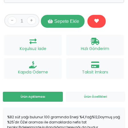
-
+
Sepete Ekle
Koşulsuz İade
Hızlı Gönderim
Kapıda Ödeme
Taksit İmkanı
Ürün Açıklaması
Ürün Özellikleri
%82 süt yağı bulunur.100 gramında Enerji %4,Yağ%12,Doymuş yağ
%25'dir.ÖZel aroması ile damaklarda nefis tat
bırakır.Pidelerimizde kullandığımız tereyağı da budur.