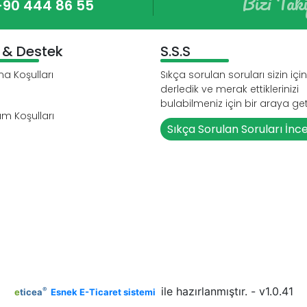
Bizi Tak
+90 444 86 55
i & Destek
S.S.S
a Koşulları
Sıkça sorulan soruları sizin için
derledik ve merak ettiklerinizi
bulabilmeniz için bir araya geti
ım Koşulları
Sıkça Sorulan Soruları İnc
ile hazırlanmıştır. - v1.0.41
®
e
ticea
Esnek E-Ticaret sistemi