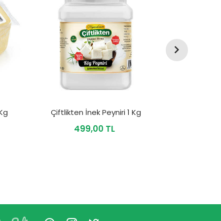
 Kg
Çiftlikten İnek Peyniri 1 Kg
Çiftlikten
499,00 TL
9