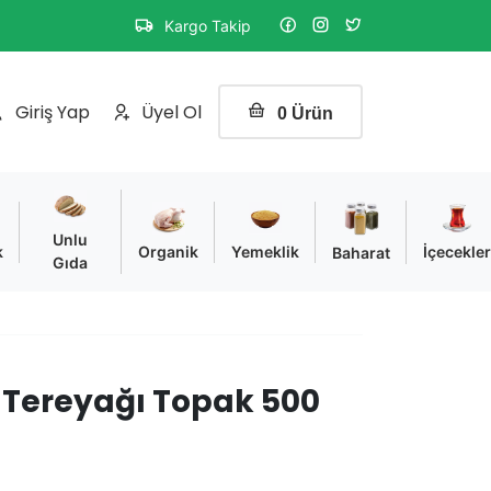
Kargo Takip
Sipariş
durumunu
Giriş Yap
Üyel Ol
0 Ürün
sorgulayın
Unlu
k
Organik
Yemeklik
İçecekle
Baharat
Gıda
k Tereyağı Topak 500