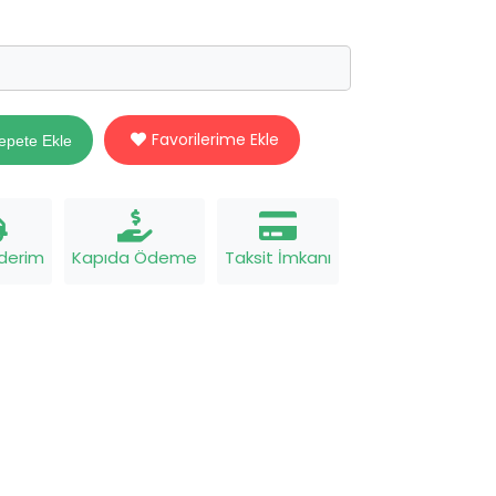
Favorilerime Ekle
epete Ekle
nderim
Kapıda Ödeme
Taksit İmkanı