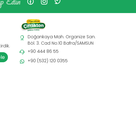
ip Edin
Doğankaya Mah. Organize San.
Böl. 3. Cad No:10 Bafra/SAMSUN
rdik.
+90 444 86 55
ele
+90 (532) 120 0355