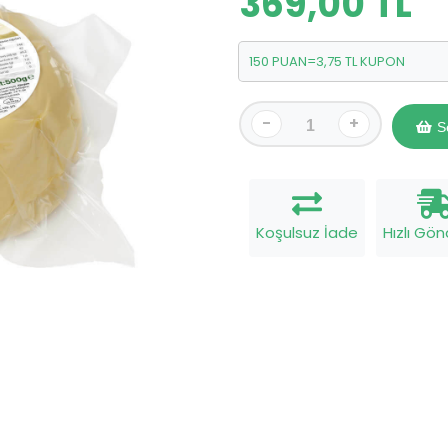
369,00 TL
150 PUAN=3,75 TL KUPON
-
+
S
Koşulsuz İade
Hızlı Gö