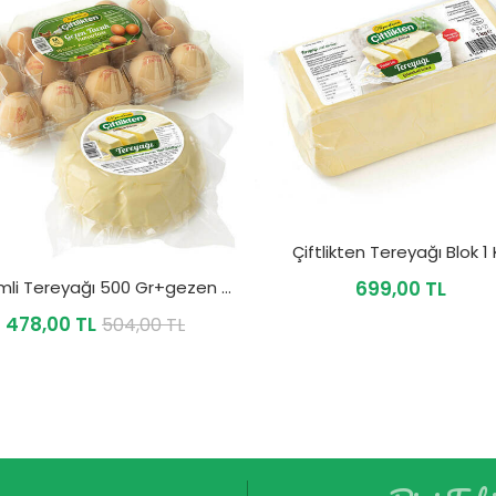
Çiftlikten Tereyağı Blok 1
İndirimli Tereyağı 500 Gr+gezen Tavuk Yumurtası 15'li
699,00 TL
478,00 TL
504,00 TL