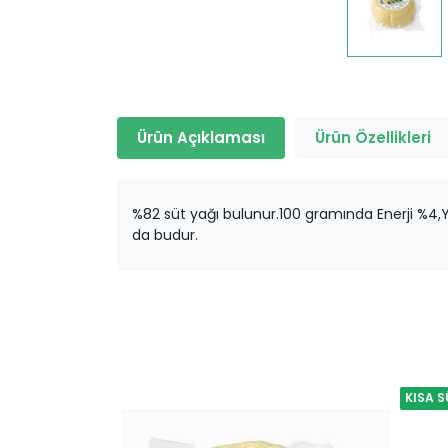
Ürün Açıklaması
Ürün Özellikleri
%82 süt yağı bulunur.100 gramında Enerji %4,Y
da budur.
KISA S