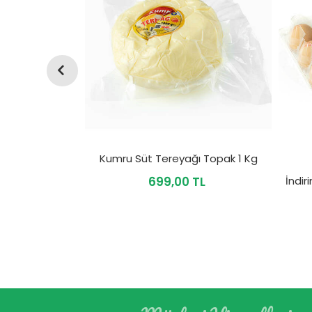
Çiftlikten İnek Tereyağı Topak 1 Kg
Kumru Süt Tereyağı Topak 1 Kg
TL
699,00 TL