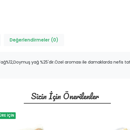
Değerlendirmeler (0)
ağ%12,Doymuş yağ %25'dir.Özel aroması ile damaklarda nefis tat b
Sizin İçin Önerilenler
ÜRE İÇİN