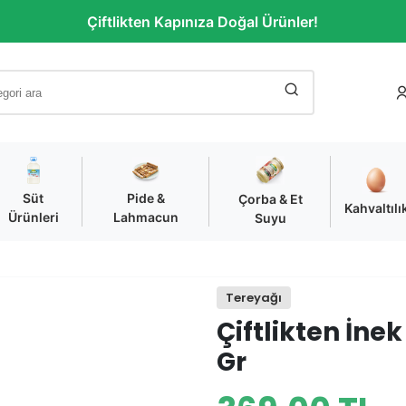
Çiftlikten Kapınıza Doğal Ürünler!
Süt
Pide &
Çorba & Et
Kahvaltılı
Ürünleri
Lahmacun
Suyu
Tereyağı
Çiftlikten İne
Gr