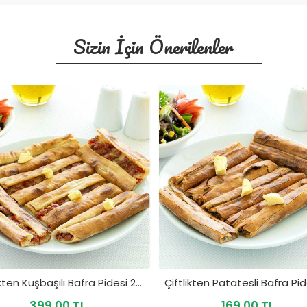
Sizin İçin Önerilenler
Çiftlikten Kuşbaşılı Bafra Pidesi 210 Gr
399,00 TL
169,00 TL