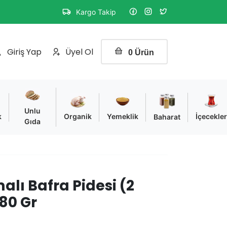
Kargo Takip
Sipariş
durumunu
Giriş Yap
Üyel Ol
0 Ürün
sorgulayın
Unlu
k
Organik
Yemeklik
İçecekle
Baharat
Gıda
malı Bafra Pidesi (2
80 Gr