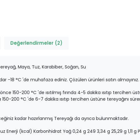
Değerlendirmeler (2)
ereyağ, Maya, Tuz, Karabiber, Soğan, Su
ar -18 °C 'de muhafaza ediniz. Çözülen ürünleri satın almayınız
nce 150-200 °C 'de ısıtılmış fırında 4-5 dakika ısıtıp tercihen üs
 150-200 °C 'de 6-7 dakika ısıtıp tercihen üstüne tereyağını sürer
eceğiniz kadar hazırlanmış Tereyağı da ayrıca bulunmaktadır.
uz Enerji (kcal) Karbonhidrat Yağ 0,24 g 249 3,34 g 25,29 g 1,11 g 