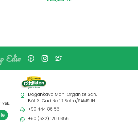
ip Edin
Doğankaya Mah. Organize San.
Böl. 3. Cad No:10 Bafra/SAMSUN
rdik.
+90 444 86 55
ele
+90 (532) 120 0355