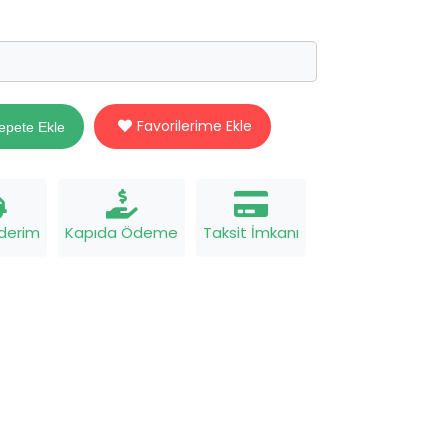
Favorilerime Ekle
epete Ekle
nderim
Kapıda Ödeme
Taksit İmkanı