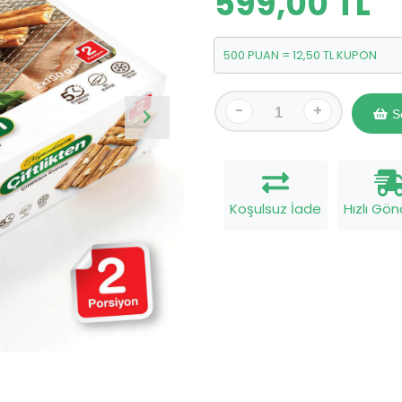
599,00 TL
500 PUAN = 12,50 TL KUPON
-
+
S
Koşulsuz İade
Hızlı Gö