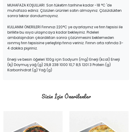
MUHAFAZA KOŞULLARI: Son tüketim tarihine kadar -18 °C 'de
muhafaza ediniz. Çözülen ürünleri satın almayınız. Çözüldükten
sonra tekrar dondurmayınız.
KULLANIM ÖNERİLERİ Fırınınızı 220°C ye ayarlayınız ve fırın tepsisi ile
birlikte bu ısıya ulaşıncaya kadar bekleyiniz. Pideleri
ambalajından çıkardıktan sonra çözünmesini beklemeden
ısınmış fırın tepsisine yerleştirip fırına veriniz. Fırının orta rafında 3-
4 dakika pişiriniz.
Enerji ve besin öğeleri 100g için Sodyum (mg) Enerji (kcal) Enerji
(kj) Doymuş yağ (g) 29,8 238 1000 10,7 8,5 1201 3 Protein (g)
Karbonhidrat (g) Yağ (g)
Sizin İçin Önerilenler