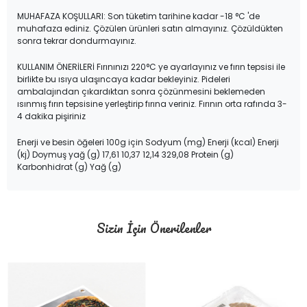
MUHAFAZA KOŞULLARI: Son tüketim tarihine kadar -18 °C 'de
muhafaza ediniz. Çözülen ürünleri satın almayınız. Çözüldükten
sonra tekrar dondurmayınız.
KULLANIM ÖNERİLERİ Fırınınızı 220°C ye ayarlayınız ve fırın tepsisi ile
birlikte bu ısıya ulaşıncaya kadar bekleyiniz. Pideleri
ambalajından çıkardıktan sonra çözünmesini beklemeden
ısınmış fırın tepsisine yerleştirip fırına veriniz. Fırının orta rafında 3-
4 dakika pişiriniz
Enerji ve besin öğeleri 100g için Sodyum (mg) Enerji (kcal) Enerji
(kj) Doymuş yağ (g) 17,61 10,37 12,14 329,08 Protein (g)
Karbonhidrat (g) Yağ (g)
Sizin İçin Önerilenler