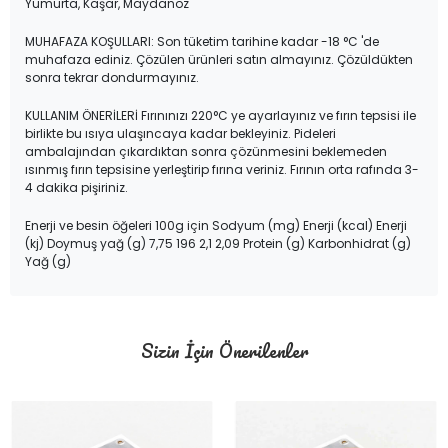
Yumurta, Kaşar, Maydanoz
MUHAFAZA KOŞULLARI: Son tüketim tarihine kadar -18 °C 'de
muhafaza ediniz. Çözülen ürünleri satın almayınız. Çözüldükten
sonra tekrar dondurmayınız.
KULLANIM ÖNERİLERİ Fırınınızı 220°C ye ayarlayınız ve fırın tepsisi ile
birlikte bu ısıya ulaşıncaya kadar bekleyiniz. Pideleri
ambalajından çıkardıktan sonra çözünmesini beklemeden
ısınmış fırın tepsisine yerleştirip fırına veriniz. Fırının orta rafında 3-
4 dakika pişiriniz.
Enerji ve besin öğeleri 100g için Sodyum (mg) Enerji (kcal) Enerji
(kj) Doymuş yağ (g) 7,75 196 2,1 2,09 Protein (g) Karbonhidrat (g)
Yağ (g)
Sizin İçin Önerilenler